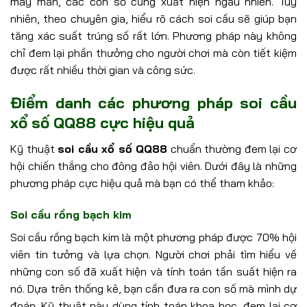
may mắn, các con số cũng xuất hiện ngẫu nhiên. Tuy
nhiên, theo chuyên gia, hiểu rõ cách soi cầu sẽ giúp bạn
tăng xác suất trúng số rất lớn. Phương pháp này không
chỉ đem lại phần thưởng cho người chơi mà còn tiết kiệm
được rất nhiều thời gian và công sức.
Điểm danh các phương pháp soi cầu
xổ số QQ88 cực hiệu quả
Kỹ thuật
soi cầu xổ số QQ88
chuẩn thường đem lại cơ
hội chiến thắng cho đông đảo hội viên. Dưới đây là những
phương pháp cực hiệu quả mà bạn có thể tham khảo:
Soi cầu rồng bạch kim
Soi cầu rồng bạch kim là một phương pháp được 70% hội
viên tin tưởng và lựa chọn. Người chơi phải tìm hiểu về
những con số đã xuất hiện và tính toán tần suất hiện ra
nó. Dựa trên thống kê, bạn cần đưa ra con số mà mình dự
đoán. Kỹ thuật này dùng tính toán khoa học, đem lại cơ