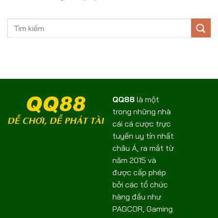
Cách
QQ88
Bứt
Chơi
Của
Phá
Cho
Nước
Trải
Newbie
Nào?
Nghiệm
Hé
Cá
Lộ
Cược
Thương
Đỉnh
Hiệu
Cao
Cá
Cược
Hàng
Đầu
QQ88
là một
trong những nhà
cái cá cược trực
tuyến uy tín nhất
châu Á, ra mắt từ
năm 2015 và
được cấp phép
bởi các tổ chức
hàng đầu như
PAGCOR, Gaming