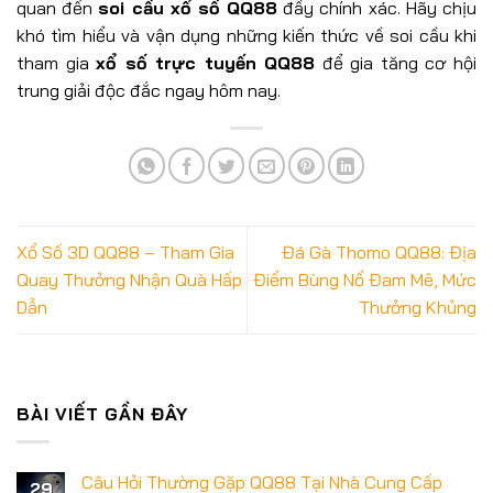
quan đến
soi cầu xổ số QQ88
đầy chính xác. Hãy chịu
khó tìm hiểu và vận dụng những kiến thức về soi cầu khi
tham gia
xổ số trực tuyến QQ88
để gia tăng cơ hội
trung giải độc đắc ngay hôm nay.
Xổ Số 3D QQ88 – Tham Gia
Đá Gà Thomo QQ88: Địa
Quay Thưởng Nhận Quà Hấp
Điểm Bùng Nổ Đam Mê, Mức
Dẫn
Thưởng Khủng
BÀI VIẾT GẦN ĐÂY
Câu Hỏi Thường Gặp QQ88 Tại Nhà Cung Cấp
29