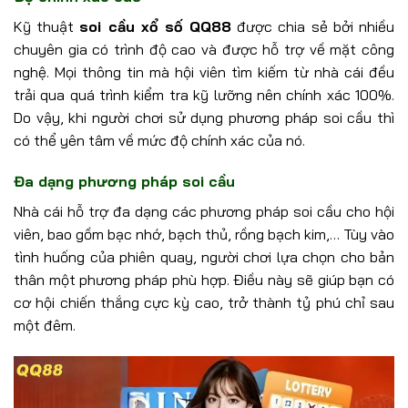
Kỹ thuật
soi cầu xổ số QQ88
được chia sẻ bởi nhiều
chuyên gia có trình độ cao và được hỗ trợ về mặt công
nghệ. Mọi thông tin mà hội viên tìm kiếm từ nhà cái đều
trải qua quá trình kiểm tra kỹ lưỡng nên chính xác 100%.
Do vậy, khi người chơi sử dụng phương pháp soi cầu thì
có thể yên tâm về mức độ chính xác của nó.
Đa dạng phương pháp soi cầu
Nhà cái hỗ trợ đa dạng các phương pháp soi cầu cho hội
viên, bao gồm bạc nhớ, bạch thủ, rồng bạch kim,… Tùy vào
tình huống của phiên quay, người chơi lựa chọn cho bản
thân một phương pháp phù hợp. Điều này sẽ giúp bạn có
cơ hội chiến thắng cực kỳ cao, trở thành tỷ phú chỉ sau
một đêm.