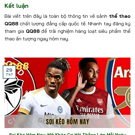
Kết luận
Bài viết trên đây là toàn bộ thông tin về sảnh
thể thao
QQ88
chất lượng đẳng cấp quốc tế. Nhanh tay đăng ký
tham gia
QQ88
để trải nghiệm hàng loạt siêu phẩm thể
thao ấn tượng ngay hôm nay.
29
Th7
Soi Kèo Hôm Nay: Mở Khóa Cơ Hội Thắng Lớn Mỗi Ngày