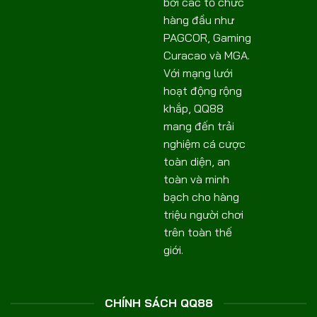
bởi các tổ chức
hàng đầu như
PAGCOR, Gaming
Curacao và MGA.
Với mạng lưới
hoạt động rộng
khắp, QQ88
mang đến trải
nghiệm cá cược
toàn diện, an
toàn và minh
bạch cho hàng
triệu người chơi
trên toàn thế
giới.
CHÍNH SÁCH QQ88