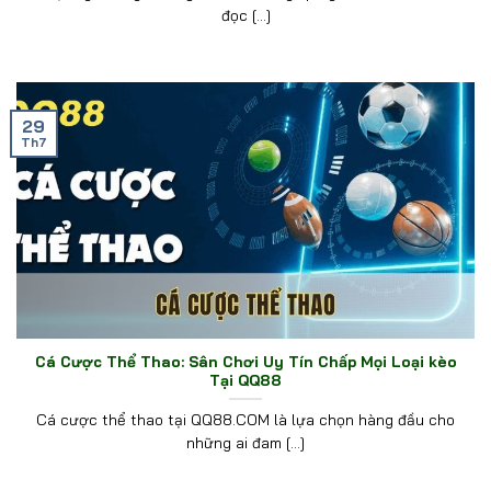
đọc [...]
29
Th7
Cá Cược Thể Thao: Sân Chơi Uy Tín Chấp Mọi Loại kèo
Tại QQ88
Cá cược thể thao tại QQ88.COM là lựa chọn hàng đầu cho
những ai đam [...]