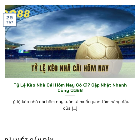
29
Th7
Tỷ Lệ Kèo Nhà Cái Hôm Nay Có Gì? Cập Nhật Nhanh
Cùng QQ88
Tỷ lệ kèo nhà cái hôm nay luôn là muối quan tâm hàng đầu
của [...]
BÀI VIẾT GẦN ĐÂY