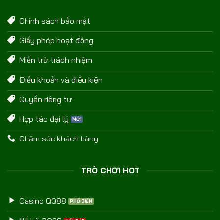
Chính sách bảo mật
Giấy phép hoạt động
Miễn trừ trách nhiệm
Điều khoản và điều kiện
Quyền riêng tư
Hợp tác đại lý
Chăm sóc khách hàng
TRÒ CHƠI HOT
Casino QQ88