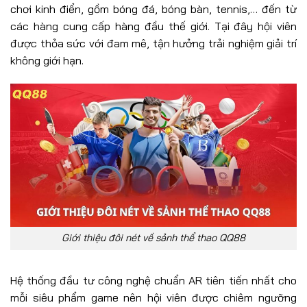
chơi kinh điển, gồm bóng đá, bóng bàn, tennis,… đến từ
các hàng cung cấp hàng đầu thế giới. Tại đây hội viên
được thỏa sức với đam mê, tận hưởng trải nghiệm giải trí
không giới hạn.
Giới thiệu đôi nét về sảnh thể thao QQ88
Hệ thống đầu tư công nghệ chuẩn AR tiên tiến nhất cho
mỗi siêu phẩm game nên hội viên được chiêm ngưỡng