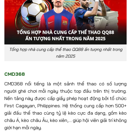
Tổng hợp nhà cung cấp thể thao QQ88 ấn tượng nhất trong
năm 2025
CMD368
CMD368 nổi tiếng là một sảnh thể thao có số lượng
người ghé chơi mỗi ngày thuộc top đầu trên thị trường.
Nền tảng này được cấp giấy phép hoạt động bởi tổ chức
First Cagayan, Philippines. Hệ thống cung cấp hơn 500+
giải đấu thể thao cùng tỷ lệ kèo cực đa dạng, gồm kèo
châu Á, kèo châu Âu, kèo xiên,… giúp hội viên giải trí không
giới hạn mỗi ngày.