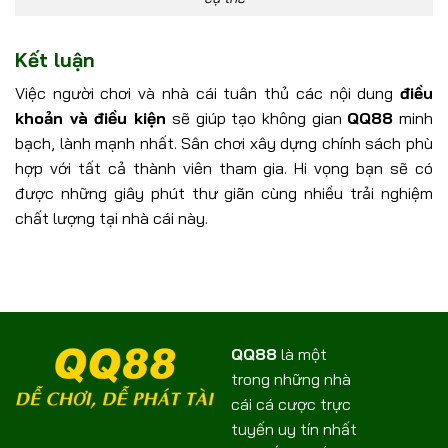
Kết luận
Việc người chơi và nhà cái tuân thủ các nội dung
điều
khoản và điều kiện
sẽ giúp tạo không gian
QQ88
minh
bạch, lành mạnh nhất. Sân chơi xây dựng chính sách phù
hợp với tất cả thành viên tham gia. Hi vọng bạn sẽ có
được những giây phút thư giãn cùng nhiều trải nghiệm
chất lượng tại nhà cái này.
QQ88
là một
trong những nhà
cái cá cược trực
tuyến uy tín nhất