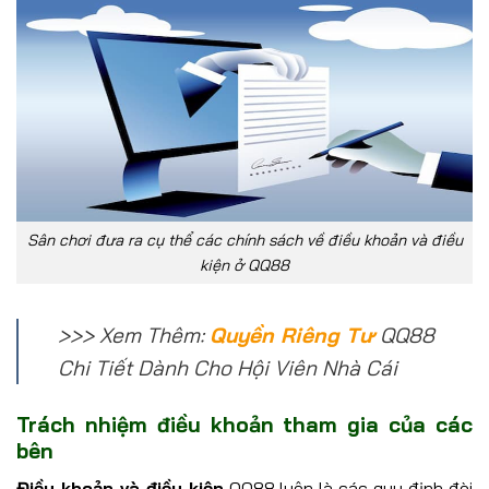
Sân chơi đưa ra cụ thể các chính sách về điều khoản và điều
kiện ở QQ88
>>> Xem Thêm:
Quyền Riêng Tư
QQ88
Chi Tiết Dành Cho Hội Viên Nhà Cái
Trách nhiệm điều khoản tham gia của các
bên
Điều khoản và điều kiện
QQ88 luôn là các quy định đòi