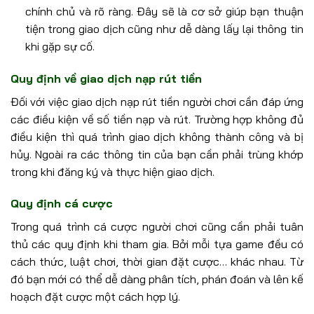
chính chủ và rõ ràng. Đây sẽ là cơ sở giúp bạn thuận
tiện trong giao dịch cũng như dễ dàng lấy lại thông tin
khi gặp sự cố.
Quy định về giao dịch nạp rút tiền
Đối với việc giao dịch nạp rút tiền người chơi cần đáp ứng
các điều kiện về số tiền nạp và rút. Trường hợp không đủ
điều kiện thì quá trình giao dịch không thành công và bị
hủy. Ngoài ra các thông tin của bạn cần phải trùng khớp
trong khi đăng ký và thực hiện giao dịch.
Quy định cá cược
Trong quá trình cá cược người chơi cũng cần phải tuân
thủ các quy định khi tham gia. Bởi mỗi tựa game đều có
cách thức, luật chơi, thời gian đặt cược… khác nhau. Từ
đó bạn mới có thể dễ dàng phân tích, phán đoán và lên kế
hoạch đặt cược một cách hợp lý.