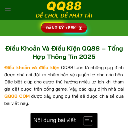
Bỏ
qua
nội
dung
ĐĂNG KÝ +58K
Điều Khoản Và Điều Kiện QQ88 – Tổng
Hợp Thông Tin 2025
Điều khoản và điều kiện
QQ88 luôn là những quy định
được nhà cái đặt ra nhằm bảo vệ quyền lợi cho các bên.
Đặc biệt giúp cho cược thủ hưởng nhiều lợi ích khi tham
gia đặt cược trên cổng game. Vậy các quy định nhà cái
QQ88 COM
được xây dựng cụ thể sẽ được chia sẻ qua
bài viết này.
Nội dung bài viết