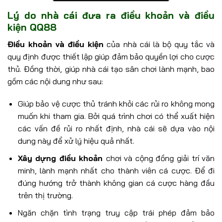
Lý do nhà cái đưa ra điều khoản và điều
kiện QQ88
Điều khoản và điều kiện
của nhà cái là bộ quy tắc và
quy định được thiết lập giúp đảm bảo quyền lợi cho cược
thủ. Đồng thời,
giúp nhà cái tạo sân chơi lành mạnh, bao
gồm các nội dung như sau:
Giúp bảo vệ cược thủ tránh khỏi các rủi ro không mong
muốn khi tham gia. Bởi quá trình chơi có thể xuất hiện
các vấn đề rủi ro nhất định, nhà cái sẽ dựa vào nội
dung này để xử lý hiệu quả nhất.
Xây dựng điều khoản
chơi và
cộng đồng giải trí văn
minh, lành mạnh nhất cho thành viên cá cược. Để đi
đúng hướng trở thành không gian cá cược hàng đầu
trên thị trường.
Ngăn chặn tình trạng truy cập trái phép đảm bảo