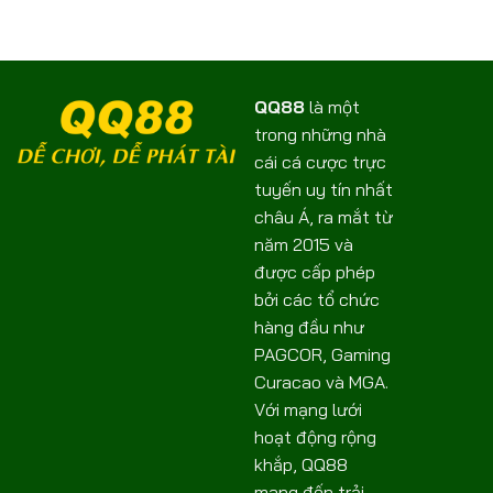
QQ88
là một
trong những nhà
cái cá cược trực
tuyến uy tín nhất
châu Á, ra mắt từ
năm 2015 và
được cấp phép
bởi các tổ chức
hàng đầu như
PAGCOR, Gaming
Curacao và MGA.
Với mạng lưới
hoạt động rộng
khắp, QQ88
mang đến trải