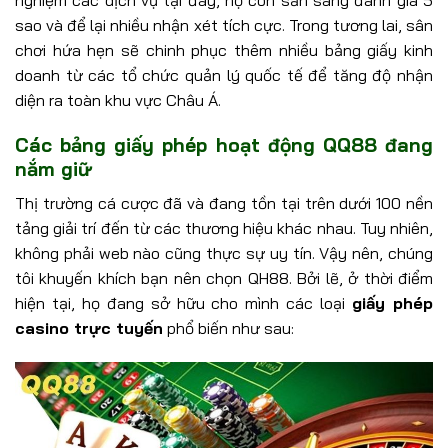
sao và để lại nhiều nhận xét tích cực. Trong tương lai, sân
chơi hứa hẹn sẽ chinh phục thêm nhiều bảng giấy kinh
doanh từ các tổ chức quản lý quốc tế để tăng độ nhận
diện ra toàn khu vực Châu Á.
Các bảng giấy phép hoạt động QQ88 đang
nắm giữ
Thị trường cá cược đã và đang tồn tại trên dưới 100 nền
tảng giải trí đến từ các thương hiệu khác nhau. Tuy nhiên,
không phải web nào cũng thực sự uy tín. Vậy nên, chúng
tôi khuyến khích bạn nên chọn QH88. Bởi lẽ, ở thời điểm
hiện tại, họ đang sở hữu cho mình các loại
giấy phép
casino trực tuyến
phổ biến như sau: