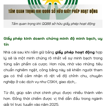
Tầm quan trọng khi QQ88 sở hữu giấy phép hoạt động
Giấy phép kinh doanh chứng minh độ minh bạch, uy
tín
Nhà cái sau khi nắm giữ bảng
giấy phép hoạt động
hợp
lý sẽ là một minh chứng rõ nhất về sự minh bạch trong
từng sản phẩm cá cược. Hơn nữa, nhờ vào những tiêu
chuẩn nghiêm ngặt, công bằng này sẽ khiến người tham
gia có thể cảm nhận rõ rệt về độ chỉnh chu, chuyên
nghiệp ở các dịch vụ như CSKH, giao dịch,..
Từ đó, giúp sân chơi chinh phục được nhiều thành viên
hơn. Đồng thời chiếm được vị thế dẫn đầu trong ngành
giải trí trực tuyến vào năm 2025.