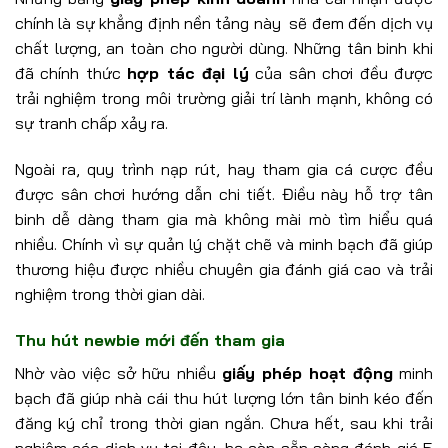
chính là sự khẳng định nền tảng này sẽ đem đến dịch vụ
chất lượng, an toàn cho người dùng. Những tân binh khi
đã chính thức
hợp tác đại lý
của sân chơi đều được
trải nghiệm trong môi trường giải trí lành mạnh, không có
sự tranh chấp xảy ra.
Ngoài ra, quy trình nạp rút, hay tham gia cá cược đều
được sân chơi hướng dẫn chi tiết. Điều này hỗ trợ tân
binh dễ dàng tham gia mà không mài mò tìm hiểu quá
nhiều. Chính vì sự quản lý chặt chẽ và minh bạch đã giúp
thương hiệu được nhiều chuyên gia đánh giá cao và trải
nghiệm trong thời gian dài.
Thu hút newbie mới đến tham gia
Nhờ vào việc sở hữu nhiều
giấy phép hoạt động
minh
bạch đã giúp nhà cái thu hút lượng lớn tân binh kéo đến
đăng ký chỉ trong thời gian ngắn. Chưa hết, sau khi trải
nghiệm các dịch vụ tại đây, họ còn sẵn sàng đánh giá 5