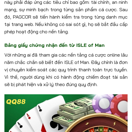
này phải đáp ứng các tiêu chí bao gồm: tài chính, an ninh
mạng, sự minh bạch trong từng sản phẩm cá cược. Sau
đó, PAGCOR sẽ tiến hành kiểm tra trong từng danh mục
tại trang web. Nếu không có sai sót gì, họ sẽ bắt đầu cấp
phép hoạt động cho nền tảng.
Bảng giấy chứng nhận đến từ ISLE of Man
Với những ai đã tham gia các nền tảng cá cược online lâu
năm chắc chắn sẽ biết đến ISLE of Man. Đây chính là đơn
vị chuyên kiểm soát các quy trình thanh toán trực tuyến.
Vì thế, người dùng khi có hành động chiếm đoạt tài sản
sẽ bị phát hiện và xử lý theo đúng quy định.