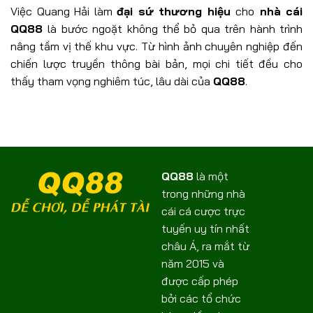
Việc Quang Hải làm
đại sứ thương hiệu
cho
nhà cái
QQ88
là bước ngoặt không thể bỏ qua trên hành trình
nâng tầm vị thế khu vực. Từ hình ảnh chuyên nghiệp đến
chiến lược truyền thông bài bản, mọi chi tiết đều cho
thấy tham vọng nghiêm túc, lâu dài của
QQ88
.
QQ88
là một
trong những nhà
cái cá cược trực
tuyến uy tín nhất
châu Á, ra mắt từ
năm 2015 và
được cấp phép
bởi các tổ chức