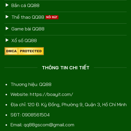
Bắn cá QQ88
Thể thao QQ88
Game bài QQ88
Xổ số QQ88
THÔNG TIN CHI TIẾT
Thương hiệu: QQ88
Website:
https://boayit.com/
Địa chỉ: 120 Đ. Kỳ Đồng, Phường 9, Quận 3, Hồ Chí Minh
SĐT: 0908561504
Email: qq88gscom@gmail.com