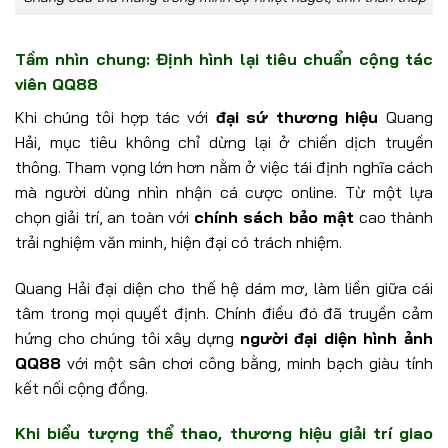
Tầm nhìn chung: Định hình lại tiêu chuẩn cộng tác
viên QQ88
Khi chúng tôi hợp tác với
đại sứ thương hiệu
Quang
Hải, mục tiêu không chỉ dừng lại ở chiến dịch truyền
thông. Tham vọng lớn hơn nằm ở việc tái định nghĩa cách
mà người dùng nhìn nhận cá cược online. Từ một lựa
chọn giải trí, an toàn với
chính sách bảo mật
cao thành
trải nghiệm văn minh, hiện đại có trách nhiệm.
Quang Hải đại diện cho thế hệ dám mơ, làm liền giữa cái
tâm trong mọi quyết định. Chính điều đó đã truyền cảm
hứng cho chúng tôi xây dựng
người đại diện hình ảnh
QQ88
với một sân chơi công bằng, minh bạch giàu tính
kết nối cộng đồng.
Khi biểu tượng thể thao, thương hiệu giải trí giao