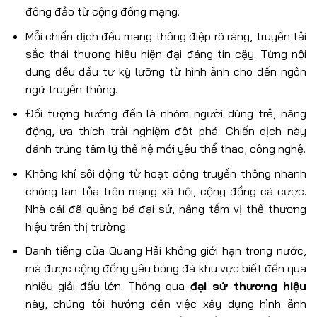
đông đảo từ cộng đồng mạng.
Mỗi chiến dịch đều mang thông điệp rõ ràng, truyền tải
sắc thái thương hiệu hiện đại đáng tin cậy. Từng nội
dung đều đầu tư kỹ lưỡng từ hình ảnh cho đến ngôn
ngữ truyền thông.
Đối tượng hướng đến là nhóm người dùng trẻ, năng
động, ưa thích trải nghiệm đột phá. Chiến dịch này
đánh trúng tâm lý thế hệ mới yêu thể thao, công nghệ.
Không khí sôi động từ hoạt động truyền thông nhanh
chóng lan tỏa trên mạng xã hội, cộng đồng cá cược.
Nhà cái đã quảng bá đại sứ, nâng tầm vị thế thương
hiệu trên thị trường.
Danh tiếng của Quang Hải không giới hạn trong nước,
mà được cộng đồng yêu bóng đá khu vực biết đến qua
nhiều giải đấu lớn. Thông qua
đại sứ thương hiệu
này, chúng tôi hướng đến việc xây dựng hình ảnh