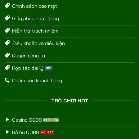
Chính sách bảo mật
Giấy phép hoạt động
Miễn trừ trách nhiệm
Điều khoản và điều kiện
Quyền riêng tư
Hợp tác đại lý
Chăm sóc khách hàng
TRÒ CHƠI HOT
Casino QQ88
Nổ hũ QQ88