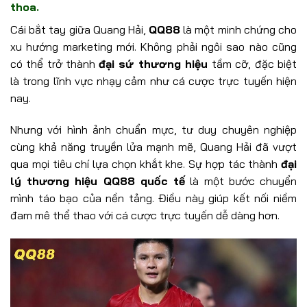
thoa.
Cái bắt tay giữa Quang Hải,
QQ88
là một minh chứng cho
xu hướng marketing mới. Không phải ngôi sao nào cũng
có thể trở thành
đại sứ thương hiệu
tầm cỡ, đặc biệt
là trong lĩnh vực nhạy cảm như cá cược trực tuyến hiện
nay.
Nhưng với hình ảnh chuẩn mực, tư duy chuyên nghiệp
cùng khả năng truyền lửa mạnh mẽ, Quang Hải đã vượt
qua mọi tiêu chí lựa chọn khắt khe. Sự hợp tác thành
đại
lý thương hiệu QQ88 quốc tế
là một bước chuyển
mình táo bạo của nền tảng. Điều này giúp kết nối niềm
đam mê thể thao với cá cược trực tuyến dễ dàng hơn.