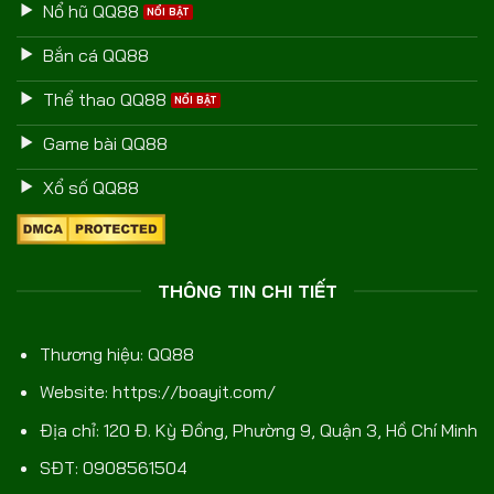
Nổ hũ QQ88
Bắn cá QQ88
Thể thao QQ88
Game bài QQ88
Xổ số QQ88
THÔNG TIN CHI TIẾT
Thương hiệu: QQ88
Website:
https://boayit.com/
Địa chỉ: 120 Đ. Kỳ Đồng, Phường 9, Quận 3, Hồ Chí Minh
SĐT: 0908561504