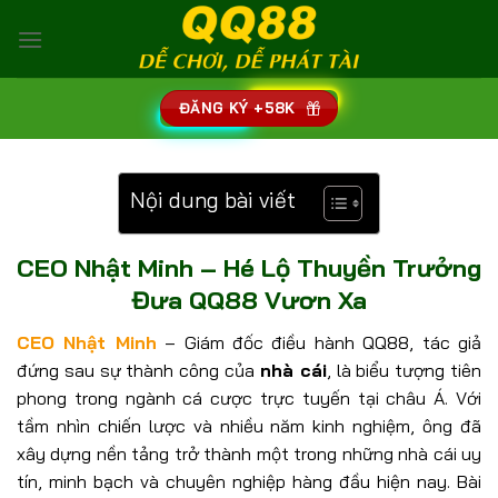
Bỏ
qua
nội
dung
ĐĂNG KÝ +58K
Nội dung bài viết
CEO Nhật Minh – Hé Lộ Thuyền Trưởng
Đưa QQ88 Vươn Xa
CEO Nhật Minh
– Giám đốc điều hành QQ88, tác giả
đứng sau sự thành công của
nhà cái
, là biểu tượng tiên
phong trong ngành cá cược trực tuyến tại châu Á. Với
tầm nhìn chiến lược và nhiều năm kinh nghiệm, ông đã
xây dựng nền tảng trở thành một trong những nhà cái uy
tín, minh bạch và chuyên nghiệp hàng đầu hiện nay. Bài