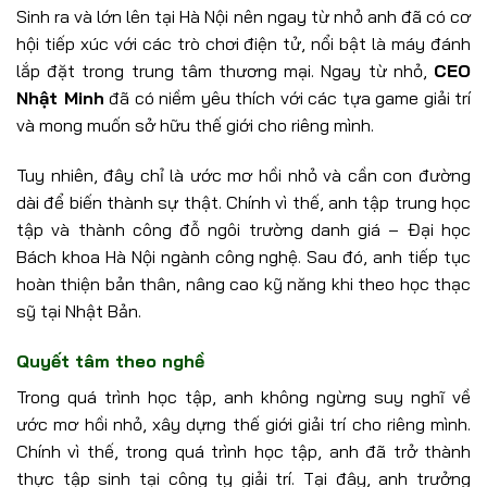
Sinh ra và lớn lên tại Hà Nội nên ngay từ nhỏ anh đã có cơ
hội tiếp xúc với các trò chơi điện tử, nổi bật là máy đánh
lắp đặt trong trung tâm thương mại. Ngay từ nhỏ,
CEO
Nhật Minh
đã có niềm yêu thích với các tựa game giải trí
và mong muốn sở hữu thế giới cho riêng mình.
Tuy nhiên, đây chỉ là ước mơ hồi nhỏ và cần con đường
dài để biến thành sự thật. Chính vì thế, anh tập trung học
tập và thành công đỗ ngôi trường danh giá – Đại học
Bách khoa Hà Nội ngành công nghệ. Sau đó, anh tiếp tục
hoàn thiện bản thân, nâng cao kỹ năng khi theo học thạc
sỹ tại Nhật Bản.
Quyết tâm theo nghề
Trong quá trình học tập, anh không ngừng suy nghĩ về
ước mơ hồi nhỏ, xây dựng thế giới giải trí cho riêng mình.
Chính vì thế, trong quá trình học tập, anh đã trở thành
thực tập sinh tại công ty giải trí. Tại đây, anh trưởng