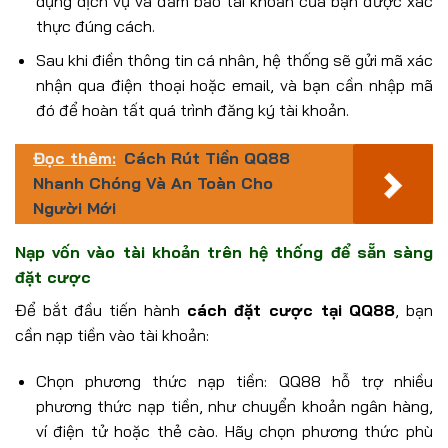
dụng dịch vụ và đảm bảo tài khoản của bạn được xác
thực đúng cách.
Sau khi điền thông tin cá nhân, hệ thống sẽ gửi mã xác
nhận qua điện thoại hoặc email, và bạn cần nhập mã
đó để hoàn tất quá trình đăng ký tài khoản.
Đọc thêm:
Cách Rút Tiền QQ88
Nhanh Chóng Và An Toàn Cho
Người Mới
Nạp vốn vào tài khoản trên hệ thống để sẵn sàng
đặt cược
Để bắt đầu tiến hành
cách đặt cược tại QQ88
, bạn
cần nạp tiền vào tài khoản:
Chọn phương thức nạp tiền: QQ88 hỗ trợ nhiều
phương thức nạp tiền, như chuyển khoản ngân hàng,
ví điện tử hoặc thẻ cào. Hãy chọn phương thức phù