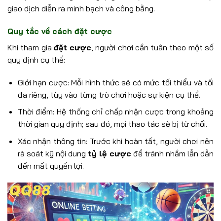
giao dịch diễn ra minh bạch và công bằng.
Quy tắc về cách đặt cược
Khi tham gia
đặt cược
, người chơi cần tuân theo một số
quy định cụ thể:
Giới hạn cược: Mỗi hình thức sẽ có mức tối thiểu và tối
đa riêng, tùy vào từng trò chơi hoặc sự kiện cụ thể.
Thời điểm: Hệ thống chỉ chấp nhận cược trong khoảng
thời gian quy định; sau đó, mọi thao tác sẽ bị từ chối.
Xác nhận thông tin: Trước khi hoàn tất, người chơi nên
rà soát kỹ nội dung
tỷ lệ cược
để tránh nhầm lẫn dẫn
đến mất quyền lợi.