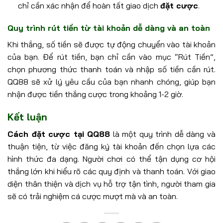
chỉ cần xác nhận để hoàn tất giao dịch
đặt cược
.
Quy trình rút tiền từ tài khoản dễ dàng và an toàn
Khi thắng, số tiền sẽ được tự động chuyển vào tài khoản
của bạn. Để rút tiền, bạn chỉ cần vào mục “Rút Tiền”,
chọn phương thức thanh toán và nhập số tiền cần rút.
QQ88 sẽ xử lý yêu cầu của bạn nhanh chóng, giúp bạn
nhận được tiền thắng cược trong khoảng 1-2 giờ.
Kết luận
Cách đặt cược tại QQ88
là một quy trình dễ dàng và
thuận tiện, từ việc đăng ký tài khoản đến chọn lựa các
hình thức đa dạng. Người chơi có thể tận dụng cơ hội
thắng lớn khi hiểu rõ các quy định và thanh toán. Với giao
diện thân thiện và dịch vụ hỗ trợ tận tình, người tham gia
sẽ có trải nghiệm cá cược mượt mà và an toàn.