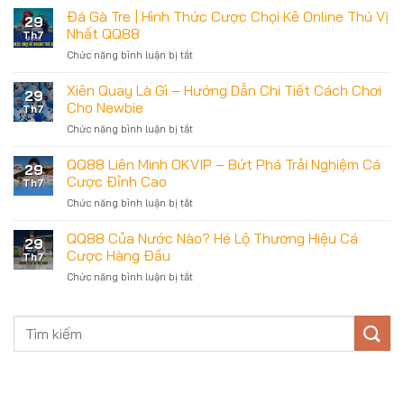
Chơi
Đá Gà Tre | Hình Thức Cược Chọi Kê Online Thú Vị
Nhà
29
Xí
Cung
Nhất QQ88
Th7
Ngầu
Cấp
Chức năng bình luận bị tắt
ở
Nổ
Game
Đá
–
Online
Gà
Xiên Quay Là Gì – Hướng Dẫn Chi Tiết Cách Chơi
Cẩm
29
Tre
Nang
Cho Newbie
Th7
|
Hướng
Chức năng bình luận bị tắt
ở
Hình
Dẫn
Xiên
Thức
Cho
Quay
QQ88 Liên Minh OKVIP – Bứt Phá Trải Nghiệm Cá
Cược
Newbie
29
Là
Chọi
Cược Đỉnh Cao
Th7
Gì
Kê
Chức năng bình luận bị tắt
ở
–
Online
QQ88
Hướng
Thú
Liên
QQ88 Của Nước Nào? Hé Lộ Thương Hiệu Cá
Dẫn
Vị
29
Minh
Chi
Cược Hàng Đầu
Nhất
Th7
OKVIP
Tiết
QQ88
Chức năng bình luận bị tắt
ở
–
Cách
QQ88
Bứt
Chơi
Của
Phá
Cho
Nước
Trải
Newbie
Nào?
Nghiệm
Hé
Cá
Lộ
Cược
Thương
Đỉnh
Hiệu
Cao