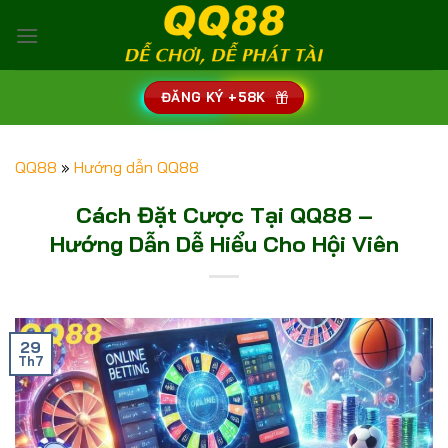
Bỏ
qua
nội
dung
ĐĂNG KÝ +58K
QQ88
»
Hướng dẫn QQ88
Cách Đặt Cược Tại QQ88 –
Hướng Dẫn Dễ Hiểu Cho Hội Viên
29
Th7