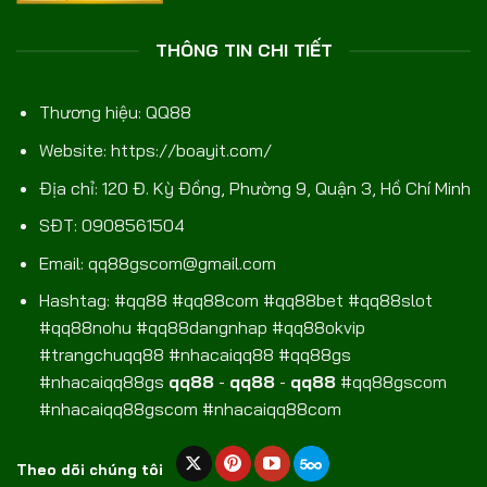
THÔNG TIN CHI TIẾT
Thương hiệu: QQ88
Website:
https://boayit.com/
Địa chỉ: 120 Đ. Kỳ Đồng, Phường 9, Quận 3, Hồ Chí Minh
SĐT: 0908561504
Email: qq88gscom@gmail.com
Hashtag: #qq88 #qq88com #qq88bet #qq88slot
#qq88nohu #qq88dangnhap #qq88okvip
#trangchuqq88 #nhacaiqq88 #qq88gs
#nhacaiqq88gs
qq88
-
qq88
-
qq88
#qq88gscom
#nhacaiqq88gscom #nhacaiqq88com
Theo dõi chúng tôi