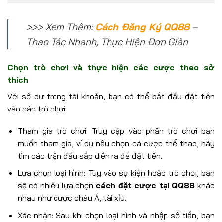
>>> Xem Thêm:
Cách Đăng Ký QQ88
–
Thao Tác Nhanh, Thực Hiện Đơn Giản
Chọn trò chơi và thực hiện các cược theo sở
thích
Với số dư trong tài khoản, bạn có thể bắt đầu đặt tiền
vào các trò chơi:
Tham gia trò chơi: Truy cập vào phần trò chơi bạn
muốn tham gia, ví dụ nếu chọn cá cược thể thao, hãy
tìm các trận đấu sắp diễn ra để đặt tiền.
Lựa chọn loại hình: Tùy vào sự kiện hoặc trò chơi, bạn
sẽ có nhiều lựa chọn
cách đặt cược tại QQ88
khác
nhau như cược châu Á, tài xỉu.
Xác nhận: Sau khi chọn loại hình và nhập số tiền, bạn